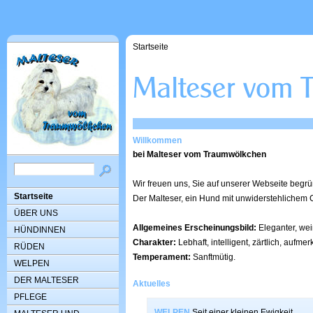
Startseite
Willkommen
bei Malteser vom Traumwölkchen
Wir freuen uns, Sie auf unserer Webseite begrü
Startseite
Der Malteser, ein Hund mit unwiderstehlichem
ÜBER UNS
Allgemeines Erscheinungsbild:
Eleganter, wei
HÜNDINNEN
Charakter:
Lebhaft, intelligent, zärtlich, aufme
RÜDEN
Temperament:
Sanftmütig.
WELPEN
DER MALTESER
Aktuelles
PFLEGE
WELPEN
Seit einer kleinen Ewigkeit